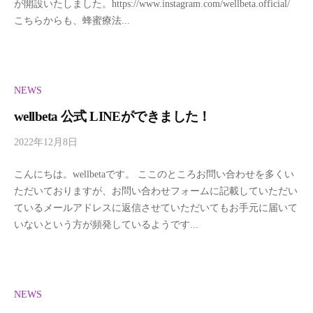
が開設いたしました。https://www.instagram.com/wellbeta.official/
e
こちらからも、蜂蜜療法...
l
l
b
e
t
NEWS
a
wellbeta 公式 LINEができました！
2022年12月8日
b
y
こんにちは。wellbetaです。 ここのところお問い合わせを多くい
w
ただいておりますが、お問い合わせフォームに記載していただい
e
ているメールアドレスに返信させていただいてもお手元に届いて
l
いないという方が頻発しているようです...
l
b
e
t
a
NEWS