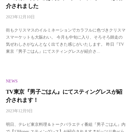
介されました
2023年12月10日
b
y
街もクリスマスのイルミネーションでカラフルに色づきクリスマ
w
スマーケットも大賑わい。 今月も中旬に入り、そろそろ師走の
e
気ぜわしさがなんとなく出てきた感じがいたします。 昨日『TV
l
東京『男子ごはん』にてスティングレスが紹介さ...
l
b
e
t
a
NEWS
TV東京『男子ごはん』にてスティングレスが紹
介されます！
2023年12月9日
b
y
明日、テレビ東京料理＆トークバラエティ番組『男子ごはん』内
w
で【13Honey スティングレス】が紹介されます ❝ガッツリ食べら