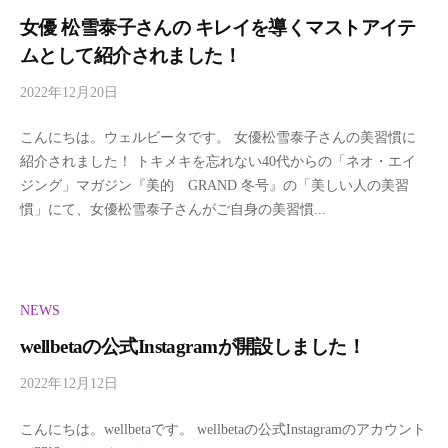
女優 松雪泰子さんの キレイを導くマストアイテ
ムとして紹介されました！
2022年12月20日
b
y
こんにちは。ウェルビータです。 女優松雪泰子さんの美習慣に
w
紹介されました！ トキメキを忘れない40代からの「ネオ・エイ
e
ジング」マガジン『美的 GRAND 冬号』の「美しい人の美習
l
慣」にて、女優松雪泰子さんがご自身の美習慣...
l
b
e
t
a
NEWS
wellbetaの公式Instagramが開設しました！
2022年12月12日
b
y
こんにちは。wellbetaです。 wellbetaの公式Instagramのアカウント
w