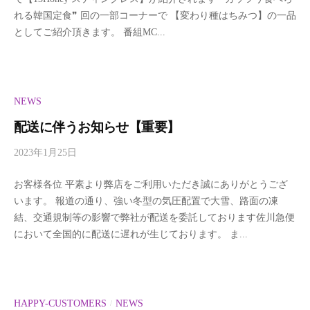
e
れる韓国定食❞ 回の一部コーナーで 【変わり種はちみつ】の一品
l
としてご紹介頂きます。 番組MC...
l
b
e
t
a
NEWS
配送に伴うお知らせ【重要】
2023年1月25日
b
y
お客様各位 平素より弊店をご利用いただき誠にありがとうござ
w
います。 報道の通り、強い冬型の気圧配置で大雪、路面の凍
e
結、交通規制等の影響で弊社が配送を委託しております佐川急便
l
において全国的に配送に遅れが生じております。 ま...
l
b
e
t
a
HAPPY-CUSTOMERS
NEWS
/