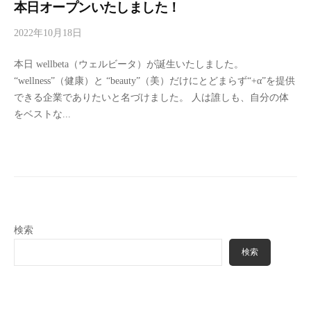
本日オープンいたしました！
2022年10月18日
b
y
本日 wellbeta（ウェルビータ）が誕生いたしました。
w
“wellness”（健康）と “beauty”（美）だけにとどまらず“+α”を提供
e
できる企業でありたいと名づけました。 人は誰しも、自分の体
l
をベストな...
l
b
e
t
a
検索
検索