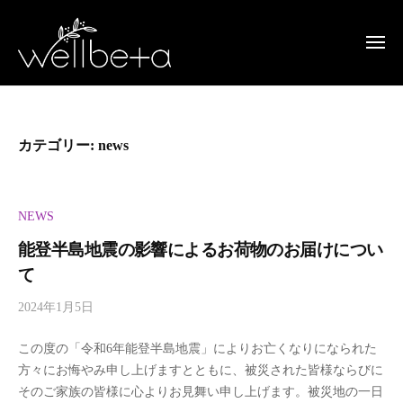
w
コ
ン
e
メ
ニ
テ
ュ
l
ー
ン
w
本
当
ツ
l
e
の
へ
カテゴリー:
news
ワ
ス
b
l
タ
キ
シ
e
ッ
l
NEWS
を
プ
呼
t
b
能登半島地震の影響によるお荷物のお届けについ
び
て
a
e
覚
2024年1月5日
b
ま
（
t
y
す
この度の「令和6年能登半島地震」によりお亡くなりになられた
w
ウ
a
方々にお悔やみ申し上げますとともに、被災された皆様ならびに
e
そのご家族の皆様に心よりお見舞い申し上げます。被災地の一日
l