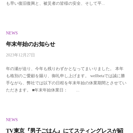
ェ
（
も早い復旧復興と、被災者の皆様の安全、そして平...
l
b
ル
ウ
e
t
ビ
ェ
a
NEWS
ー
ル
年末年始のお知らせ
タ
ビ
2023年12月27日
b
y
）
ー
年の瀬が迫り、今年も残りわずかとなってまいりました。 本年
w
も格別のご愛顧を賜り、御礼申し上げます。 wellbetaでは誠に勝
e
タ
手ながら、弊社では以下の日程を年末年始の休業期間とさせてい
l
ただきます。 ■年末年始休業日： ...
l
）
b
e
t
a
NEWS
TV東京『男子ごはん』にてスティングレスが紹